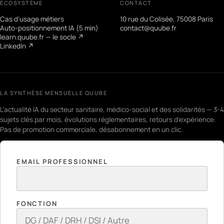
ÉCOSYSTÈME
CONTACT
Cas d'usage métiers
10 rue du Colisée, 75008 Paris
Auto-positionnement IA (5 min)
contact@quube.fr
learn.quube.fr — le socle ↗
LinkedIn ↗
LA SYNTHÈSE MENSUELLE QUUBE
L'actualité IA du secteur sanitaire, médico-social et des solidarités — 3-4
sujets clés par mois, évolutions réglementaires, retours d'expérience.
Pas de promotion commerciale, désabonnement en un clic.
EMAIL PROFESSIONNEL
FONCTION