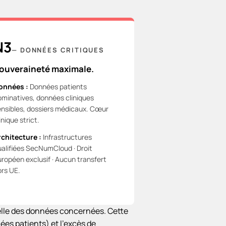
N3
—
DONNÉES CRITIQUES
ouveraineté maximale.
onnées :
Données patients
ominatives, données cliniques
ensibles, dossiers médicaux. Cœur
inique strict.
rchitecture :
Infrastructures
ualifiées SecNumCloud · Droit
uropéen exclusif · Aucun transfert
ors UE.
éelle des données concernées. Cette
nées patients) et l'excès de