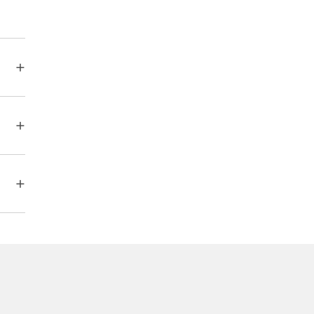
+
+
+