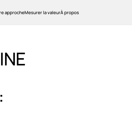
re approche
Mesurer la valeur
À propos
INE
: