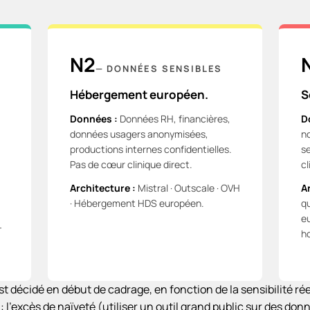
N2
—
DONNÉES SENSIBLES
Hébergement européen.
S
Données :
Données RH, financières,
D
données usagers anonymisées,
n
productions internes confidentielles.
s
Pas de cœur clinique direct.
cl
Architecture :
Mistral · Outscale · OVH
A
· Hébergement HDS européen.
q
e
-
h
t décidé en début de cadrage, en fonction de la sensibilité r
: l'excès de naïveté (utiliser un outil grand public sur des don