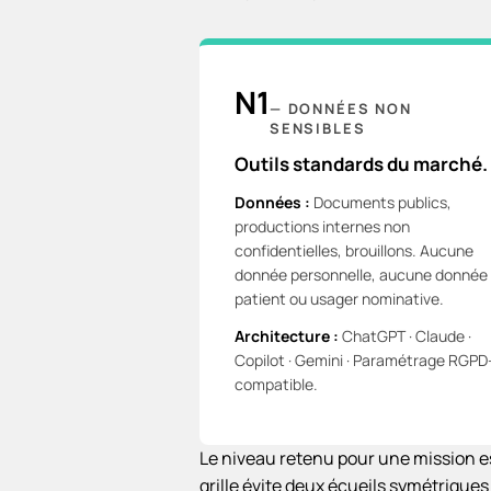
N1
—
DONNÉES NON
SENSIBLES
Outils standards du marché.
Données :
Documents publics,
productions internes non
confidentielles, brouillons. Aucune
donnée personnelle, aucune donnée
patient ou usager nominative.
Architecture :
ChatGPT · Claude ·
Copilot · Gemini · Paramétrage RGPD
compatible.
Le niveau retenu pour une mission es
grille évite deux écueils symétriques 