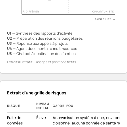
À DIFFÉRER
OPPORTUNISTE
FAISABILITÉ →
U1
— Synthèse des rapports d'activité
U2
— Préparation des réunions budgétaires
U3
— Réponse aux appels à projets
U4
— Agent documentaire multi-sources
U5
— Chatbot à destination des familles
Extrait illustratif — usages et positions fictifs.
Extrait d'une grille de risques
NIVEAU
RISQUE
GARDE-FOU
INITIAL
Fuite de
Élevé
Anonymisation systématique, environne
données
cloisonné, aucune donnée de santé hors