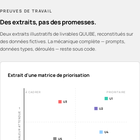
PREUVES DE TRAVAIL
Des extraits, pas des promesses.
Deux extraits illustratifs de livrables QUUBE, reconstitués sur
des données fictives. La mécanique complète — prompts,
données types, déroulés — reste sous code.
Extrait d'une matrice de priorisation
À CADRER
PRIORITAIRE
U1
U3
U2
VALEUR ATTENDUE →
U4
U5