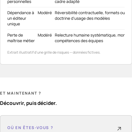
personnelles
cadre adapté
Dépendance à
Modéré
Réversibilité contractuelle, formats ouvert
un éditeur
doctrine d'usage des modèles
unique
Perte de
Modéré
Relecture humaine systématique, montée
maîtrise métier
compétences des équipes
Extrait illustratif d'une grille de risques — données fictives.
ET MAINTENANT ?
Découvrir, puis décider.
OÙ EN ÊTES-VOUS ?
↗