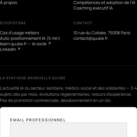
À propos
Compétences et adoption de l'IA
Coaching exécutif IA
ÉCOSYSTÈME
CONTACT
Cas d'usage métiers
10 rue du Colisée, 75008 Paris
Auto-positionnement IA (5 min)
contact@quube.fr
learn.quube.fr — le socle ↗
LinkedIn ↗
LA SYNTHÈSE MENSUELLE QUUBE
L'actualité IA du secteur sanitaire, médico-social et des solidarités — 3-4
sujets clés par mois, évolutions réglementaires, retours d'expérience.
Pas de promotion commerciale, désabonnement en un clic.
EMAIL PROFESSIONNEL