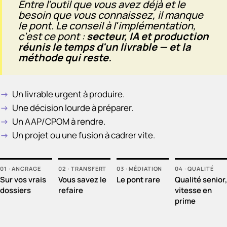
Entre l'outil que vous avez déjà et le
besoin que vous connaissez, il manque
le pont. Le conseil à l'implémentation,
c'est ce pont :
secteur, IA et production
réunis le temps d'un livrable — et la
méthode qui reste.
Un livrable urgent à produire.
Une décision lourde à préparer.
Un AAP/CPOM à rendre.
Un projet ou une fusion à cadrer vite.
01
·
ANCRAGE
02
·
TRANSFERT
03
·
MÉDIATION
04
·
QUALITÉ
Sur vos vrais
Vous savez le
Le pont rare
Qualité senior,
dossiers
refaire
vitesse en
prime