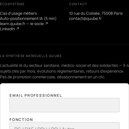
ÉCOSYSTÈME
CONTACT
Cas d'usage métiers
10 rue du Colisée, 75008 Paris
Auto-positionnement IA (5 min)
contact@quube.fr
learn.quube.fr — le socle ↗
LinkedIn ↗
LA SYNTHÈSE MENSUELLE QUUBE
L'actualité IA du secteur sanitaire, médico-social et des solidarités — 3-4
sujets clés par mois, évolutions réglementaires, retours d'expérience.
Pas de promotion commerciale, désabonnement en un clic.
EMAIL PROFESSIONNEL
FONCTION